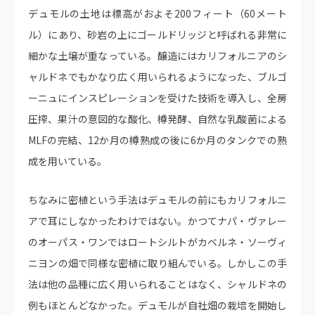
デュモルの土地は標高がおよそ200フィート（60メート
ル）にあり、砂岩の上にゴールドリッジと呼ばれる非常に
細かな土壌が重なっている。醸造にはカリフォルニアのシ
ャルドネでもかなり広く用いられるようになった、ブルゴ
ーニュにインスピレーションを受けた技術を導入し、全房
圧搾、果汁の意図的な酸化、樽発酵、自然な乳酸菌による
MLFの完結、12か月の樽熟成の後に6か月のタンクでの熟
成を用いている。
ちなみに密植という手法はデュモルの前にもカリフォルニ
アで耳にしなかったわけではない。かつてナパ・ヴァレー
のオーパス・ワンではロートシルトがカベルネ・ソーヴィ
ニヨンの畑で同様な密植に取り組んでいる。しかしこの手
法は他の品種に広く用いられることはなく、シャルドネの
例もほとんどなかった。デュモルが自社畑の栽培を開始し