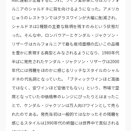
ABC運動が定着するにつれ、ワイン愛好家たちはカリフォ
ルニアのシャルドネに背を向けるようになった。アメリカ
じゅうのレストランではグラスワインが大幅に削減され、
シャルドネは1種類の主要な銘柄を残すのみという状態だ
った。そんな中、ロンバウアーとケンダル・ジャクソン・
リザーヴはカルフォルニアで最も栽培面積の広いこの品種
を豊かに表現する典型とみなされるようになり、1980年代
半ばに発売されたケンダル・ジャクソン・リザーヴは2000
年代には残糖をほのかに感じるリッチなスタイルのシャル
ドネの代名詞となっていた。「ブティックワインほど高価
ではなく、安ワインほど安価でもない」という、市場で空
席となっていた中価格帯のレンジにぴったりとはまったこ
とで、ケンダル・ジャクソンは万人向けワインとして売ら
れたのである。発売当初は一般的ではなかったその残糖を
感じるスタイルは1990年代の終盤には世界中で真似される