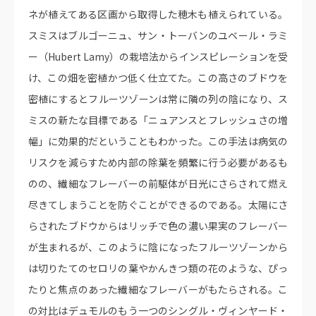
ネが植えてある区画から取得した穂木も植えられている。
スミスはブルゴーニュ、サン・トーバンのユベール・ラミ
ー（Hubert Lamy）の栽培法からインスピレーションを受
け、この畑を密植かつ低く仕立てた。この高さのブドウを
密植にするとフルーツゾーンは常に隣の列の陰になり、ス
ミスの新たな目標である「ニュアンスとフレッシュさの増
幅」に効果的だということもわかった。この手法は病気の
リスクを減らすため内部の除葉を頻繁に行う必要があるも
のの、繊細なフレーバーの前駆体が日光にさらされて燃え
尽きてしまうことを防ぐことができるのである。太陽にさ
らされたブドウからはリッチで色の濃い果実のフレーバー
が生まれるが、このように陰になったフルーツゾーンから
は切りたてのセロリの葉やかんきつ類の花のような、ぴっ
たりと焦点のあった繊細なフレーバーがもたらされる。こ
の対比はデュモルのもう一つのシングル・ヴィンヤード・