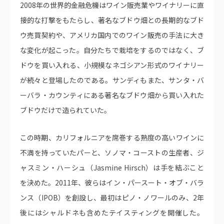
2008年の世界的金融危機はワイン販売業やワイナリーに直
接的な打撃をもたらし、著名なブドウ畑との長期的なブド
ウ売買契約や、アメリカ国内でのワイン販売の手法に大き
な変化が起こった。自分たちで栽培をするのではなく、ブ
ドウを買い入れる、小規模なネゴシアン形式のワイナリー
が続々と登場したのである。サンディもまた、サンタ・バ
ーバラ・カウンティにある著名なブドウ畑から買い入れた
ブドウだけで造られていた。
この時期、カリフォルニアを席巻する熟度の高いワインに
不満を持っていたパーと、ソノマ・コーストの生産者、ジ
ャスミン・ハーシュ（Jasmine Hirsch）は手を結ぶこと
を決めた。2011年、彼らはイン・パースート・オブ・バラ
ンス（IPOB）を創設し、最初はピノ・ノワールのみ、2年
後にはシャルドネも含めたテイスティングを開催した。