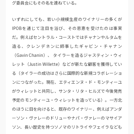
グ委員会にもその名を連ねている。
いずれにしても、若い小規模生産のワイナリーの多くが
IPOBを通じて注目を浴び、その恩恵を受けたのは事実
だ。例えばセントラル・コーストではチャナンやルタムを
造る、クレンデネンに師事したギャビン・チャナン
（Gavin Chanin）、 タイラーを造るジャスティン・ウィ
レット（Justin Willette）などが新たな顧客を獲得してい
る（タイラーの成功はさらに国際的な新規コラボレーショ
ンにつながった。現在、エティエンヌ・ド・モンティーユ
がウィレットと共同し、サンタ・リタ・ヒルズで今後発売
予定のモンティーユ・ウィレットを造っている）。一方北
のほうに目を向けると、既存のワイナリー、例えばアンダ
ーソン・ヴァレーのドリューやナパ・ヴァレーのマサイア
ソン、長い歴史を持つソノマのリトライやフェイラなども