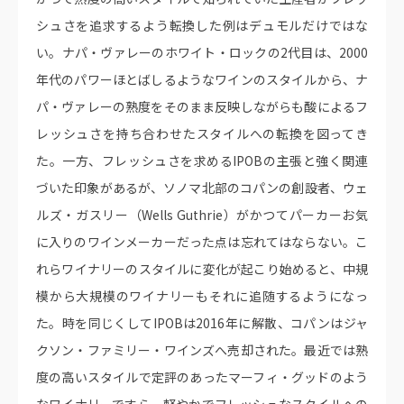
シュさを追求するよう転換した例はデュモルだけではな
い。ナパ・ヴァレーのホワイト・ロックの2代目は、2000
年代のパワーほとばしるようなワインのスタイルから、ナ
パ・ヴァレーの熟度をそのまま反映しながらも酸によるフ
レッシュさを持ち合わせたスタイルへの転換を図ってき
た。一方、フレッシュさを求めるIPOBの主張と強く関連
づいた印象があるが、ソノマ北部のコパンの創設者、ウェ
ルズ・ガスリー（Wells Guthrie）がかつてパーカーお気
に入りのワインメーカーだった点は忘れてはならない。こ
れらワイナリーのスタイルに変化が起こり始めると、中規
模から大規模のワイナリーもそれに追随するようになっ
た。時を同じくしてIPOBは2016年に解散、コパンはジャ
クソン・ファミリー・ワインズへ売却された。最近では熟
度の高いスタイルで定評のあったマーフィ・グッドのよう