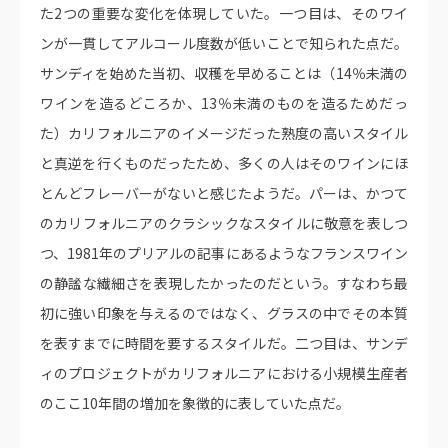
た2つの重要な変化を体現していた。一つ目は、そのワイ
ンが一貫してアルコール度数が低いことで知られた点だ。
サンディを始めた当初、収穫を早めることは（14％未満の
ワインを造るどころか、13％未満のものを造るためだっ
た）カリフォルニアのイメージだった熟度の高いスタイル
と真逆を行くものだったため、多くの人はそのワインにほ
とんどフレーバーがないと感じたようだ。パーは、かつて
のカリフォルニアのクラシックなスタイルに敬意を表しつ
つ、1981年のプリアルの記事にあるようなフランスワイン
の静謐な繊細さを表現したかったのだという。すなわち最
初に強い印象を与えるのではなく、グラスの中でその本質
を表すまでに時間を要するスタイルだ。二つ目は、サンデ
ィのプロジェクトがカリフォルニアにおける小規模生産者
のここ10年間の増加を象徴的に表していた点だ。