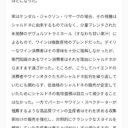
ほどになった。
実はケンダル・ジャクソン・リザーヴの場合、その残糖は
シャルドネに由来するものではなく、少量ブレンドされた
未発酵のゲヴュルツトラミネール（すなわち甘い果汁）に
よるもので、ワインは複数産地のブレンドだった。デイリ
ーなワイン消費者はその意味を十分に理解しなかったが、
専門知識のあるワイン消費者はそれを理由にシャルドネか
らますます遠ざかった。ところが、こうしてハイエンドの
消費者やワインオタクたちがシャルドネ批判を繰り返して
いたにも関わらず、低価格のシャルドネの販売が安定して
いたためにシャルドネの栽培面積は目立って減少すること
はなかった。一方でパーカーやワイン・スペクテーターが
推薦するような高品質ワインの生産者はそれを求める収集
家向けの販売を強化し、対照的にクラシックなスタイルを
維持していた生産者は売り上げが少しずつ減少する中、長