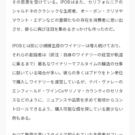
その恩恵を受けている。IPOBはまた、カリフォルニアの
シャルドネのクラシックな生産者、オー・ボン・クリマや
マウント・エデンなどの重鎮たちの存在を消費者に思い出
させ、彼らに再び注目を集めるきっかけも作ったのだ。
IPOBとは別に小規模生産のワイナリーは増え続けており、
それらの創設者は（訳注：自身のワイナリーの経営が軌道
に乗るまで）著名なワイナリーでフルタイムの醸造の仕事
に就いている場合が多い。彼らの多くはブドウをトン単位
で購入しワイナリーを運営しているが、ナパ・ヴァレーの
エンフィールド・ワインCoやソノマ・カウンティのセリタ
スなどのように、ニュアンスや品質を求めて栽培からコン
トロールできるよう、購入可能な畑を探している数少ない
例もある。
かつて熟度の高いスタイルで知られていた生産者がフレッ