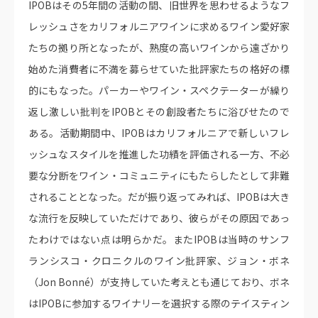
IPOBはその5年間の活動の間、旧世界を思わせるようなフ
レッシュさをカリフォルニアワインに求めるワイン愛好家
たちの拠り所となったが、熟度の高いワインから遠ざかり
始めた消費者に不満を募らせていた批評家たちの格好の標
的にもなった。パーカーやワイン・スペクテーターが繰り
返し激しい批判をIPOBとその創設者たちに浴びせたので
ある。活動期間中、IPOBはカリフォルニアで新しいフレ
ッシュなスタイルを推進した功績を評価される一方、不必
要な分断をワイン・コミュニティにもたらしたとして非難
されることとなった。だが振り返ってみれば、IPOBは大き
な流行を反映していただけであり、彼らがその原因であっ
たわけではない点は明らかだ。またIPOBは当時のサンフ
ランシスコ・クロニクルのワイン批評家、ジョン・ボネ
（Jon Bonné）が支持していた考えとも通じており、ボネ
はIPOBに参加するワイナリーを選択する際のテイスティン