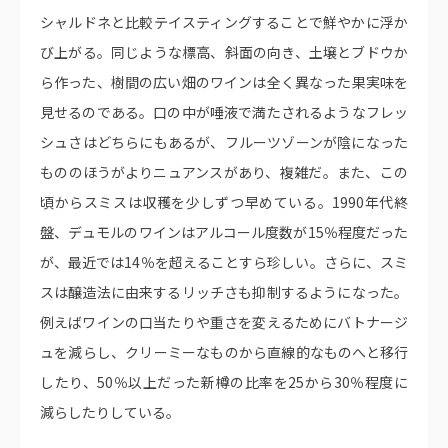
シャルドネと比較テイスティングすることで鮮やかに浮か
び上がる。同じような標高、斜面の向き、土壌とブドウか
ら作った、樹間の広い畑のワインは全く異なった果実味を
見せるのである。口の中が唾液で満たされるようなフレッ
シュさはどちらにもあるが、フルーツゾーンが陰になった
もののほうがよりニュアンスがあり、複雑だ。また、この
頃からスミスは収穫を少しずつ早めている。1990年代終
盤、デュモルのワインはアルコール度数が15％程度だった
が、最近では14％を超えることすら珍しい。さらに、スミ
スは醸造法に由来するリッチさも抑制するようになった。
例えばワインの口当たりや重さを変えるためにバトナージ
ュを減らし、クリーミーなものから直線的なものへと移行
したり、50％以上だった新樽の比率を25から30％程度に
減らしたりしている。