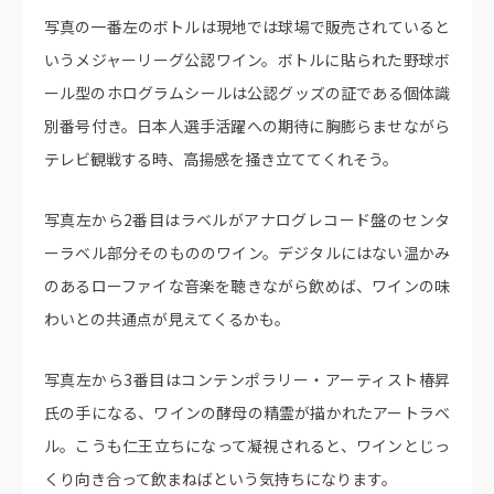
写真の一番左のボトルは現地では球場で販売されていると
いうメジャーリーグ公認ワイン。ボトルに貼られた野球ボ
ール型のホログラムシールは公認グッズの証である個体識
別番号付き。日本人選手活躍への期待に胸膨らませながら
テレビ観戦する時、高揚感を掻き立ててくれそう。
写真左から2番目はラベルがアナログレコード盤のセンタ
ーラベル部分そのもののワイン。デジタルにはない温かみ
のあるローファイな音楽を聴きながら飲めば、ワインの味
わいとの共通点が見えてくるかも。
写真左から3番目はコンテンポラリー・アーティスト椿昇
氏の手になる、ワインの酵母の精霊が描かれたアートラベ
ル。こうも仁王立ちになって凝視されると、ワインとじっ
くり向き合って飲まねばという気持ちになります。