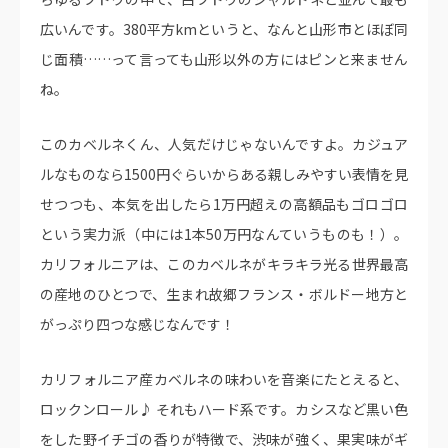
広いんです。380平方kmというと、なんと山形市とほぼ同
じ面積……って言っても山形以外の方にはピンと来ません
ね。
このカベルネくん、人気だけじゃないんですよ。カジュア
ルなものなら1500円ぐらいからある親しみやすい表情を見
せつつも、本気を出したら1万円超えの高額品もゴロゴロ
という実力派（中には1本50万円なんていうものも！）。
カリフォルニアは、このカベルネがキラキラ光る世界最高
の産地のひとつで、生まれ故郷フランス・ボルドー地方と
がっぷり四つな感じなんです！
カリフォルニア産カベルネの味わいを音楽にたとえると、
ロックンロール♪ それもハード系です。カシスなど黒い色
をした野イチゴの香りが特徴で、渋味が強く、果実味がギ