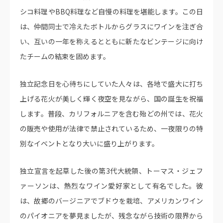
シコ料理やBBQ料理など自慢の料理を堪能します。この日
は、仲間同士で冷えたボトルからグラスにワインを注ぎ合
い、互いの一年を称えるとともに新たなビンテージに向け
たチームの結束を固めます。
独立記念日を心待ちにしていた人々は、各地で盛大に打ち
上げる花火が美しく輝く夜空を見ながら、国の誕生を祝福
します。普段、カリフォルニアを含む殆どの州では、花火
の販売や使用が法律で禁止されているため、一夜限りの特
別なイベントとなり大いに盛り上がります。
独立宣言を起草した後の第3代大統領、トーマス・ジェフ
ァーソンは、熱烈なワイン愛好家として有名でした。彼
は、故郷のバージニアでブドウを栽培、アメリカンワイン
のパイオニアを夢見ましたが、残念ながら技術の限界から