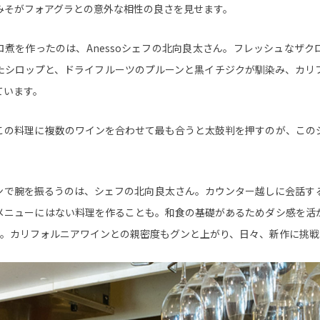
みそがフォアグラとの意外な相性の良さを見せます。
ロ煮を作ったのは、Anessoシェフの北向良太さん。フレッシュなザク
たシロップと、ドライフルーツのプルーンと黒イチジクが馴染み、カリ
ています。
この料理に複数のワインを合わせて最も合うと太鼓判を押すのが、この
ンで腕を振るうのは、シェフの北向良太さん。カウンター越しに会話す
メニューにはない料理を作ることも。和食の基礎があるためダシ感を活
年。カリフォルニアワインとの親密度もグンと上がり、日々、新作に挑戦