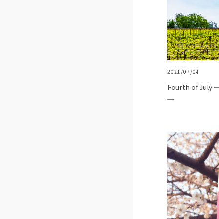
2021/07/04
Fourth of 
─