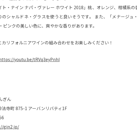
ト・ナイン ナパ・ヴァレー ホワイト 2018」桃、オレンジ、柑橘系
りのシャルドネ・グラスを使うと良いそうです。 また、「メナージュ・
ン・ピンクの美しい色に、爽やかな香りがあります。
とカリフォルニアワインの組み合わせをお楽しみください！
https://youtu.be/tRVq3eyPnhI
んぎん
寺町 875-1 アーバンリバティ1F
56
//gin2.jp/