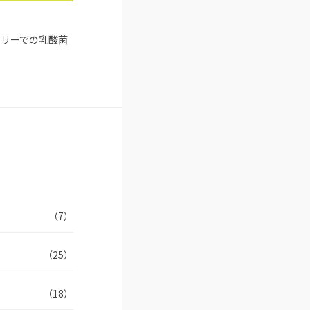
ナリーでの乳酸菌
（7）
（25）
（18）