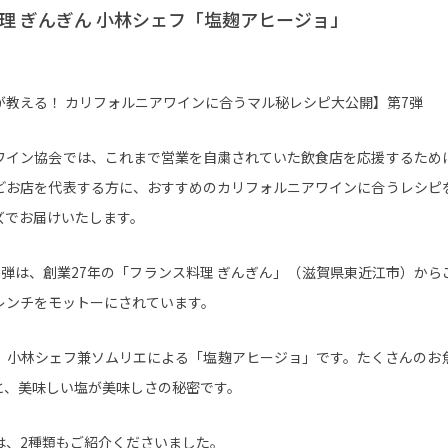
理 ぎんぎん 小林シェフ「塩麹アヒージョ」
が教える！ カリフォルニアワインに合うマル秘レシピ大公開】第7弾
ワイン協会では、これまで営業を自粛されていた飲食店を応援するため
どお店を代表する方に、おすすめのカリフォルニアワインに合うレシピ
ズでお届けいたします。
7弾は、創業27年の「フランス料理 ぎんぎん」（滋賀県東近江市）から
レンチをモットーにされています。
、小林シェフ兼ソムリエによる「塩麹アヒージョ」です。たくさんのお
と、美味しい塩が美味しさの秘密です。
は、2種類もご紹介くださいました。